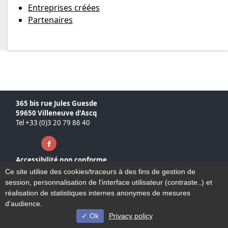
Entreprises créées
Partenaires
365 bis rue Jules Guesde
59650 Villeneuve d'Ascq
Tel +33 (0)3 20 79 86 40
Facebook ( nouvelle fenêtre)
Accessibilité non conforme
Plan du site
Ce site utilise des cookies/traceurs à des fins de gestion de
Mentions légales
session, personnalisation de l'interface utilisateur (contraste..) et
Contact
réalisation de statistiques internes anonymes de mesures
d'audience.
Ok
Privacy policy
© Université de Lille - 2023